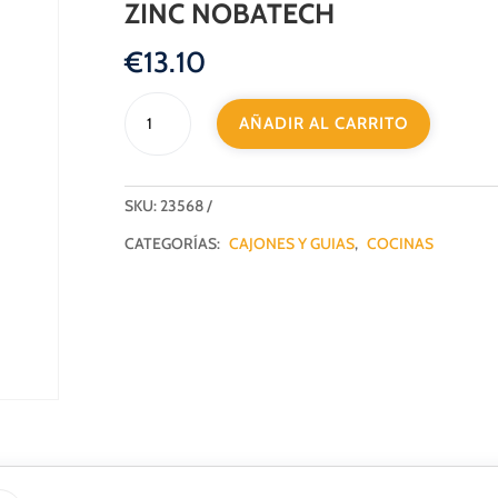
ZINC NOBATECH
€
13.10
GUIA
AÑADIR AL CARRITO
BOLA
EXTRACCION
TOTAL
H45
SKU:
23568
MUELLE
CATEGORÍAS:
CAJONES Y GUIAS
,
COCINAS
Y
PISTON
600MM
ZINC
NOBATECH
cantidad