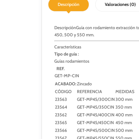
Descripción
Valoraciones (0)
Descripción
Guía con rodamiento extracción t
450, 500 y 550 mm.
Características
Tipo de guía :
Guías rodamientos
REF.
GET-MP-CIN
ACABADO:
Zincado
CÓDIGO
REFERENCIA
MEDIDAS
23563
GET-MP45/300CIN
300 mm
23564
GET-MP45/350CIN
350 mm
23562
GET-MP45/400CIN
400 mm
23565
GET-MP45/450CIN
450 mm
23566
GET-MP45/500CIN
500 mm
23567
GET-MP45/550CIN
550 mm