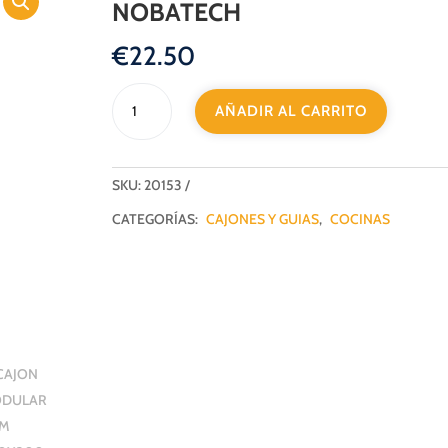
NOBATECH
€
22.50
CAJON
AÑADIR AL CARRITO
MODULAR
SLIM
H80X300
ANTRACITA
SKU:
20153
NOBATECH
CATEGORÍAS:
CAJONES Y GUIAS
,
COCINAS
cantidad