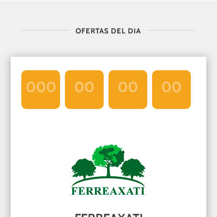
OFERTAS DEL DIA
000
00
00
00
Día
Hrs
Min
Seg