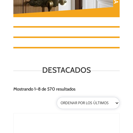
HERRAJES
COCINAS
PUERTAS
ACCESORIOS
TORNILLOS
DESTACADOS
Ordenado
Mostrando 1–8 de 570 resultados
por
los
últimos