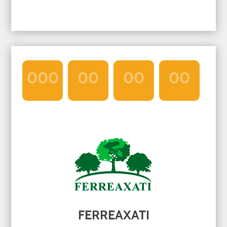
000
00
00
00
Día
Hrs
Min
Seg
FERREAXATI