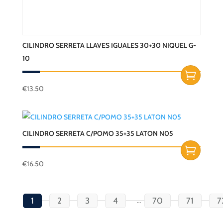
CILINDRO SERRETA LLAVES IGUALES 30+30 NIQUEL G-
10
€
13.50
CILINDRO SERRETA C/POMO 35+35 LATON N05
€
16.50
1
2
3
4
70
71
7
…