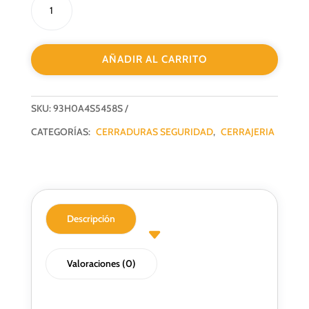
DE
SEGURIDAD
3
AÑADIR AL CARRITO
PUNTOS
LINCE
AUTOMATICA
SKU:
93H0A4S5458S
F-
45MM
CATEGORÍAS:
CERRADURAS SEGURIDAD
,
CERRAJERIA
PLATA
cantidad
Descripción
Valoraciones (0)