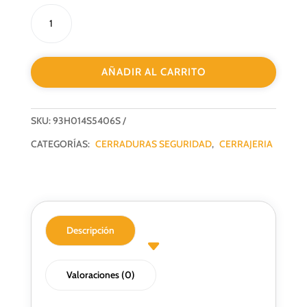
CERRADURA
DE
SEGURIDAD
3
AÑADIR AL CARRITO
PUNTOS
LINCE
3H014-
SKU:
93H014S5406S
S/50
F40MM
CATEGORÍAS:
CERRADURAS SEGURIDAD
,
CERRAJERIA
PLATA
cantidad
Descripción
Valoraciones (0)