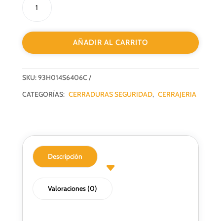
DE
SEGURIDAD
3
AÑADIR AL CARRITO
PUNTOS
LINCE
3H014-
SKU:
93H014S6406C
S/60
F40MM
CATEGORÍAS:
CERRADURAS SEGURIDAD
,
CERRAJERIA
PLATA
cantidad
Descripción
Valoraciones (0)