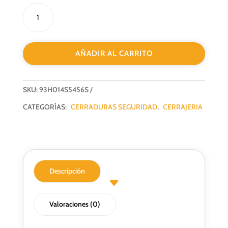
CERRADURA
DE
SEGURIDAD
3
AÑADIR AL CARRITO
PUNTOS
LINCE
3H014-
SKU:
93H014S5456S
S/50
F-
CATEGORÍAS:
CERRADURAS SEGURIDAD
,
CERRAJERIA
45MM
PLATA
cantidad
Descripción
Valoraciones (0)