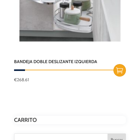
elegir
en
la
página
de
producto
BANDEJA DOBLE DESLIZANTE IZQUIERDA
€
268.61
Este
producto
tiene
múltiples
variantes.
CARRITO
Las
opciones