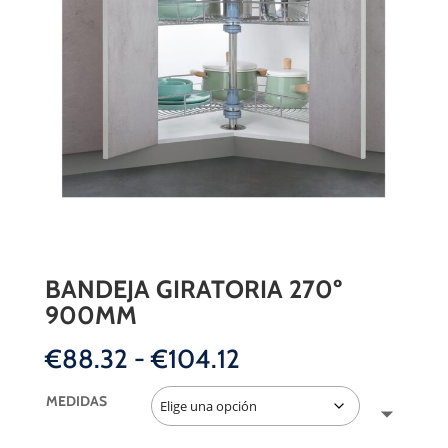
BANDEJA GIRATORIA 270º
900MM
Rango
€
88.32
-
€
104.12
de
precios:
MEDIDAS
desde