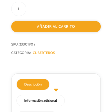
€88.32
BANDEJA
hasta
GIRATORIA
€104.12
270º
900MM
AÑADIR AL CARRITO
cantidad
SKU:
2330190
CATEGORÍA:
CUBERTEROS
Descripción
Información adicional