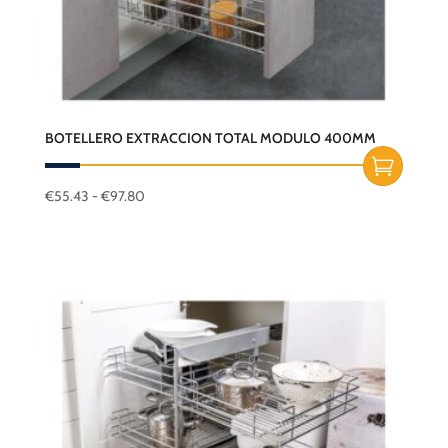
BOTELLERO EXTRACCION TOTAL MODULO 400MM
Rango
€
55.43
-
€
97.80
Este
de
producto
precios:
desde
tiene
€55.43
múltiples
hasta
variantes.
€97.80
Las
opciones
se
pueden
elegir