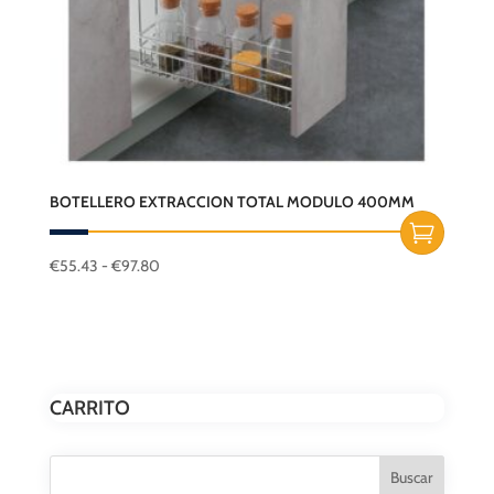
elegir
en
la
página
de
producto
BOTELLERO EXTRACCION TOTAL MODULO 400MM
Rango
€
55.43
-
€
97.80
Este
de
producto
precios:
desde
tiene
€55.43
múltiples
hasta
variantes.
€97.80
CARRITO
Las
opciones
se