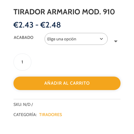
TIRADOR ARMARIO MOD. 910
Rango
€
2.43
-
€
2.48
de
precios:
ACABADO
desde
€2.43
TIRADOR
hasta
ARMARIO
€2.48
MOD.
910
AÑADIR AL CARRITO
cantidad
SKU:
N/D
CATEGORÍA:
TIRADORES