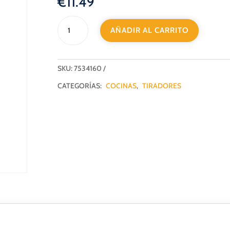
€
11.49
TIRADOR
AÑADIR AL CARRITO
7534160
BRONCE
cantidad
SKU:
7534160
CATEGORÍAS:
COCINAS
,
TIRADORES