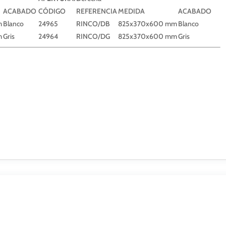
ACABADO
CÓDIGO
REFERENCIA
MEDIDA
ACABADO
m
Blanco
24965
RINCO/DB
825x370x600 mm
Blanco
m
Gris
24964
RINCO/DG
825x370x600 mm
Gris