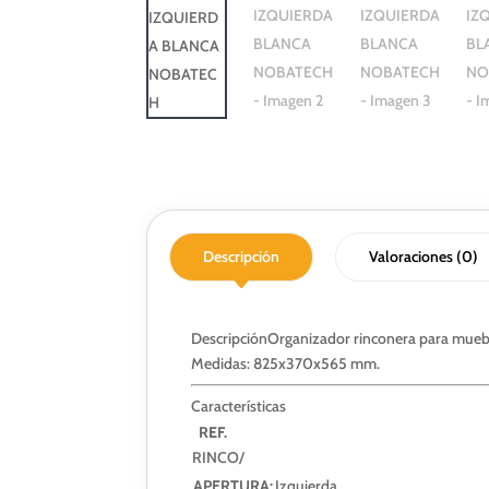
Descripción
Valoraciones (0)
Descripción
Organizador rinconera para mueble
Medidas: 825x370x565 mm.
Características
REF.
RINCO/
APERTURA:
Izquierda