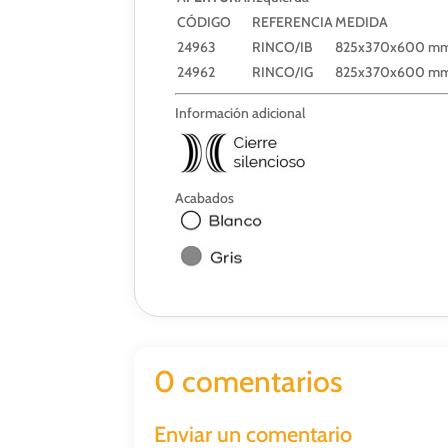
CÓDIGO
REFERENCIA
MEDIDA
24963
RINCO/IB
825x370x600 m
24962
RINCO/IG
825x370x600 m
Información adicional
Acabados
0 comentarios
Enviar un comentario