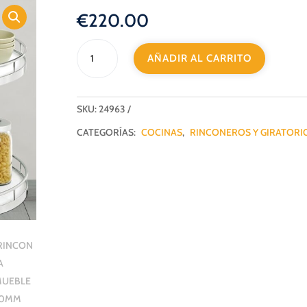
€
220.00
RINCONERA
AÑADIR AL CARRITO
P/MUEBLE
900MM
IZQUIERDA
BLANCA
SKU:
24963
NOBATECH
CATEGORÍAS:
COCINAS
,
RINCONEROS Y GIRATORI
cantidad