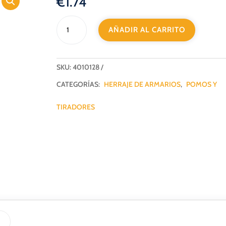
€
1.74
POMO
AÑADIR AL CARRITO
TIRADOR
401
NS
cantidad
SKU:
4010128
CATEGORÍAS:
HERRAJE DE ARMARIOS
,
POMOS Y
TIRADORES