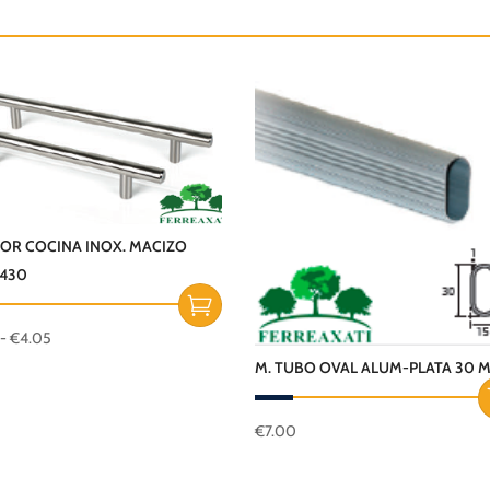
OR COCINA INOX. MACIZO
 430
Rango
-
€
4.05
de
M. TUBO OVAL ALUM-PLATA 30 
cto
precios:
desde
€2.50
€
7.00
les
hasta
es.
€4.05