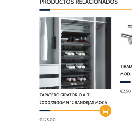
PRODUCTOS RELACIONADOS
TIRAD
MOD.
€
2.50
Este
ZAPATERO GIRATORIO ALT-
produ
2000/2500MM 12 BANDEJAS MOCA
tiene
múltip
€
425.00
variant