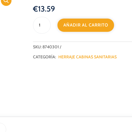
€
13.59
NUDO
AÑADIR AL CARRITO
CONEXION
3
AGUEROS
INOX
SKU:
8740301
cantidad
CATEGORÍA:
HERRAJE CABINAS SANITARIAS