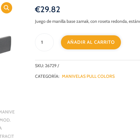
€
29.82
Juego de manilla base zamak, con roseta redonda, están
MANIVELA
AÑADIR AL CARRITO
MOD.
ARA
ANTRACITA
cantidad
SKU:
26729
CATEGORÍA:
MANIVELAS PULL COLORS