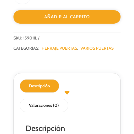
JNF
2230MM
AÑADIR AL CARRITO
(MAX
100CM)
INOX
SKU:
15901IL
cantidad
CATEGORÍAS:
HERRAJE PUERTAS
,
VARIOS PUERTAS
Descripción
Valoraciones (0)
Descripción