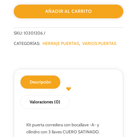
"A"
AÑADIR AL CARRITO
CS
Y
CILINDRO
SKU:
10301206
40MM
3
CATEGORÍAS:
HERRAJE PUERTAS
,
VARIOS PUERTAS
LLAVES
cantidad
Descripción
Valoraciones (0)
Kit puerta corredera con bocallave -A- y
cilindro con 3 llaves CUERO SATINADO.