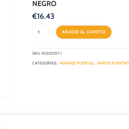
NEGRO
€
16.43
KIT
AÑADIR AL CARRITO
CONDENA
PUERTA
CORREDERA
CUADRADO
SKU:
10320107
NEGRO
CATEGORÍAS:
HERRAJE PUERTAS
,
VARIOS PUERTAS
cantidad