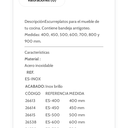
Descripción
Escurreplatos para el mueble de
tu cocina. Contiene bandeja antigoteo.
Medidas: 400, 450, 500, 600, 700, 800 y
900 mm.
Características
Material :
Acero inoxidable
REF.
ES-INOX
ACABADO:
Inox brillo
CÓDIGO
REFERENCIA
MEDIDA
26613
ES-400
400 mm
26614
ES-450
450 mm
26615
ES-500
500 mm
26538
ES-600
600 mm