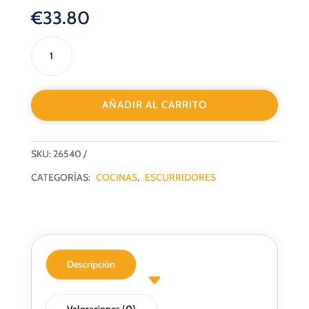
€
33.80
JUEGO
ESCURREPLATOS
INOXIDABLE
MOD.
AÑADIR AL CARRITO
80
cantidad
SKU:
26540
CATEGORÍAS:
COCINAS
,
ESCURRIDORES
Descripción
Valoraciones (0)