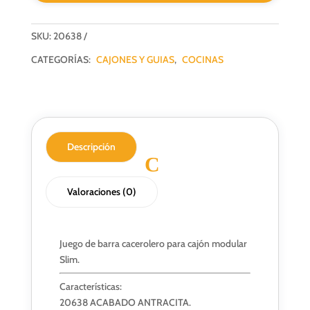
CAJON
SLIM
SKU:
20638
ANTRACITA
NOBATECH
CATEGORÍAS:
CAJONES Y GUIAS
,
COCINAS
cantidad
Descripción
Valoraciones (0)
Juego de barra cacerolero para cajón modular
Slim.
Características:
20638 ACABADO ANTRACITA.