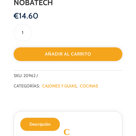
NOBATECH
€
14.60
GUIA
CUADRO
CON
PISTON
AÑADIR AL CARRITO
Y
GATILLO
3D
SKU:
20962
450MM
NOBATECH
CATEGORÍAS:
CAJONES Y GUIAS
,
COCINAS
cantidad
Descripción