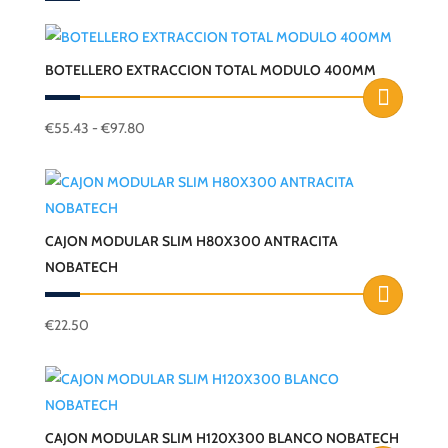
BOTELLERO EXTRACCION TOTAL MODULO 400MM
Rango
€
55.43
-
€
97.80
Este
de
producto
precios:
desde
tiene
€55.43
múltiples
hasta
CAJON MODULAR SLIM H80X300 ANTRACITA
variantes.
€97.80
NOBATECH
Las
opciones
se
€
22.50
pueden
elegir
en
la
CAJON MODULAR SLIM H120X300 BLANCO NOBATECH