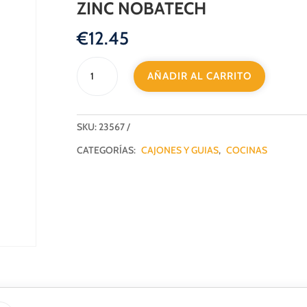
ZINC NOBATECH
€
12.45
GUIA
AÑADIR AL CARRITO
BOLA
EXTRACCION
TOTAL
H45
SKU:
23567
MUELLE
CATEGORÍAS:
CAJONES Y GUIAS
,
COCINAS
Y
PISTON
550MM
ZINC
NOBATECH
cantidad