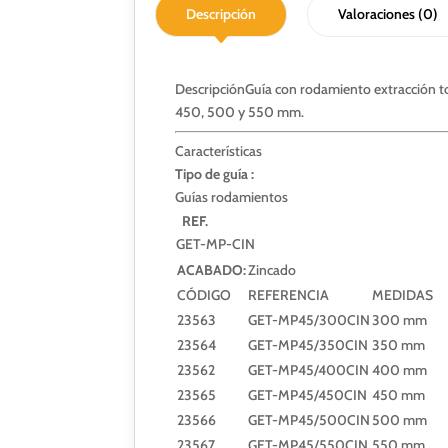
Descripción
Valoraciones (0)
Descripción
Guía con rodamiento extracción t
450, 500 y 550 mm.
Características
Tipo de guía :
Guías rodamientos
REF.
GET-MP-CIN
ACABADO:
Zincado
CÓDIGO
REFERENCIA
MEDIDAS
23563
GET-MP45/300CIN
300 mm
23564
GET-MP45/350CIN
350 mm
23562
GET-MP45/400CIN
400 mm
23565
GET-MP45/450CIN
450 mm
23566
GET-MP45/500CIN
500 mm
23567
GET-MP45/550CIN
550 mm