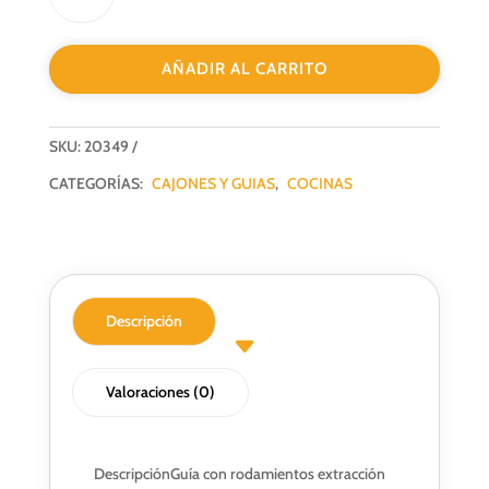
EXTRACCION
TOTAL
AÑADIR AL CARRITO
H45
500MM
ZINC
SKU:
20349
NOBATECH
cantidad
CATEGORÍAS:
CAJONES Y GUIAS
,
COCINAS
Descripción
Valoraciones (0)
Descripción
Guía con rodamientos extracción