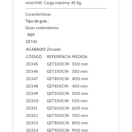
total H45. Carga máxima: 45 Kg.
Características
Tipo de guía :
Guías rodamientos
REF.
GET45
ACABADO:
Zincado
CÓDIGO
REFERENCIA
MEDIDA
20345
GET300CIN
300 mm
20346
GET350CIN
350 mm
20347
GET400CIN
400 mm
20348
GET450CIN
450 mm
20349
GET500CIN
500 mm
20350
GET550CIN
550 mm
20351
GET600CIN
600 mm
20352
GET700CIN
700 mm
20353
GET800CIN
800 mm
20354
GET900CIN
900 mm