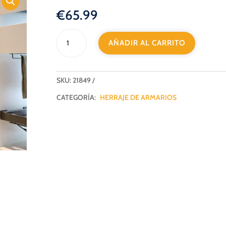
€
65.99
ESPEJO
AÑADIR AL CARRITO
EXTRAIBLE
COMPACTO
C/ROTACION
BLANCO
SKU:
21849
INTOO
CATEGORÍA:
HERRAJE DE ARMARIOS
cantidad