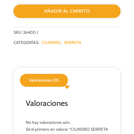
IGUALES
AÑADIR AL CARRITO
30+30
NIQUEL
G-
SKU:
26400
10
cantidad
CATEGORÍAS:
CILINDRO
,
SERRETA
Valoraciones (0)
Valoraciones
No hay valoraciones aún.
Sé el primero en valorar “CILINDRO SERRETA