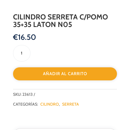
CILINDRO SERRETA C/POMO
35+35 LATON N05
€
16.50
CILINDRO
SERRETA
C/POMO
35+35
AÑADIR AL CARRITO
LATON
N05
cantidad
SKU:
23613
CATEGORÍAS:
CILINDRO
,
SERRETA