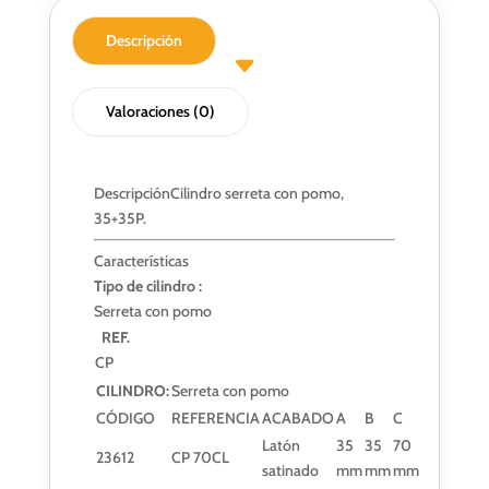
Descripción
Valoraciones (0)
Descripción
Cilindro serreta con pomo,
35+35P.
Características
Tipo de cilindro :
Serreta con pomo
REF.
CP
CILINDRO:
Serreta con pomo
CÓDIGO
REFERENCIA
ACABADO
A
B
C
Latón
35
35
70
23612
CP 70CL
satinado
mm
mm
mm