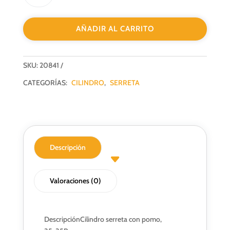
C/POMO
30+30
AÑADIR AL CARRITO
NIQUEL
N05
cantidad
SKU:
20841
CATEGORÍAS:
CILINDRO
,
SERRETA
Descripción
Valoraciones (0)
Descripción
Cilindro serreta con pomo,