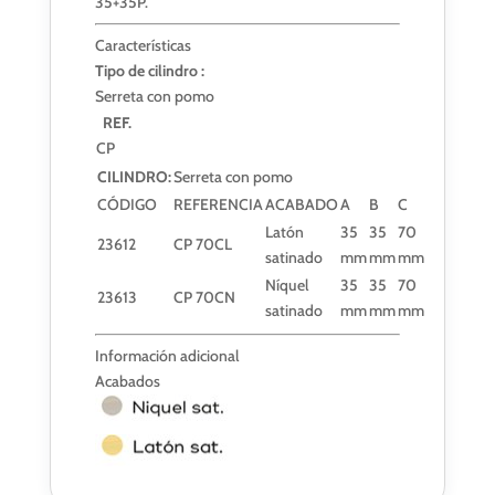
35+35P.
Características
Tipo de cilindro :
Serreta con pomo
REF.
CP
CILINDRO:
Serreta con pomo
CÓDIGO
REFERENCIA
ACABADO
A
B
C
Latón
35
35
70
23612
CP 70CL
satinado
mm
mm
mm
Níquel
35
35
70
23613
CP 70CN
satinado
mm
mm
mm
Información adicional
Acabados