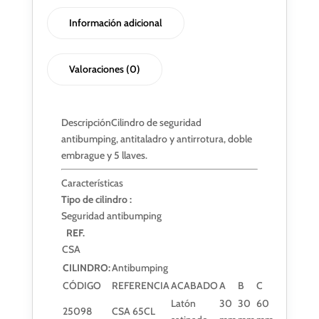
Información adicional
Valoraciones (0)
Descripción
Cilindro de seguridad
antibumping, antitaladro y antirrotura, doble
embrague y 5 llaves.
Características
Tipo de cilindro :
Seguridad antibumping
REF.
CSA
CILINDRO:
Antibumping
CÓDIGO
REFERENCIA
ACABADO
A
B
C
Latón
30
30
60
25098
CSA 65CL