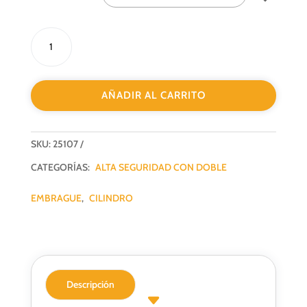
CILINDRO
SEGURIDAD
ANTIBUMPING+ANT+ANT+2EMB+5LLAVES
40+40
AÑADIR AL CARRITO
N05
cantidad
SKU:
25107
CATEGORÍAS:
ALTA SEGURIDAD CON DOBLE
EMBRAGUE
,
CILINDRO
Descripción