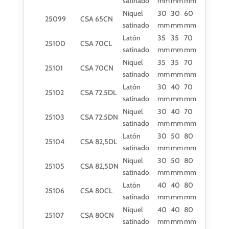
satinado
mm
mm
mm
Níquel
30
30
60
25099
CSA 65CN
satinado
mm
mm
mm
Latón
35
35
70
25100
CSA 70CL
satinado
mm
mm
mm
Níquel
35
35
70
25101
CSA 70CN
satinado
mm
mm
mm
Latón
30
40
70
25102
CSA 72,5DL
satinado
mm
mm
mm
Níquel
30
40
70
25103
CSA 72,5DN
satinado
mm
mm
mm
Latón
30
50
80
25104
CSA 82,5DL
satinado
mm
mm
mm
Níquel
30
50
80
25105
CSA 82,5DN
satinado
mm
mm
mm
Latón
40
40
80
25106
CSA 80CL
satinado
mm
mm
mm
Níquel
40
40
80
25107
CSA 80CN
satinado
mm
mm
mm