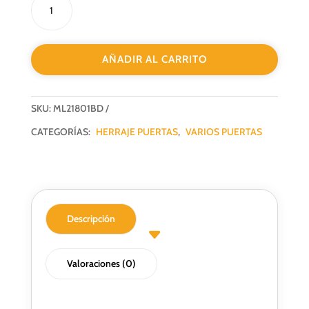
PUERTAS
EMBUTIR
JNF
AÑADIR AL CARRITO
FUERZA
3MAX
100KG/950MM
SKU:
ML21801BD
G-
40MM
CATEGORÍAS:
HERRAJE PUERTAS
,
VARIOS PUERTAS
NEGRO
cantidad
Descripción
Valoraciones (0)