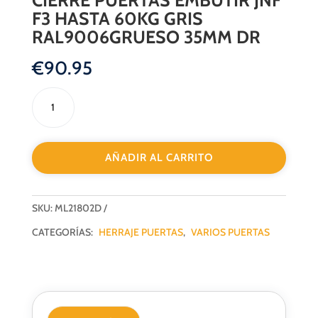
F3 HASTA 60KG GRIS
RAL9006GRUESO 35MM DR
€
90.95
CIERRE
PUERTAS
EMBUTIR
JNF
AÑADIR AL CARRITO
F3
HASTA
60KG
SKU:
ML21802D
GRIS
RAL9006GRUESO
CATEGORÍAS:
HERRAJE PUERTAS
,
VARIOS PUERTAS
35MM
DR
cantidad