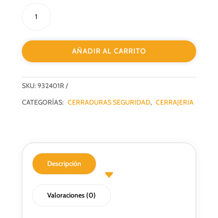
CERRADURA
DE
SEGURIDAD
1
AÑADIR AL CARRITO
PUNTO
LINCE
P-
SKU:
932401R
50
C/REDONDO
CATEGORÍAS:
CERRADURAS SEGURIDAD
,
CERRAJERIA
DORADA
cantidad
Descripción
Valoraciones (0)