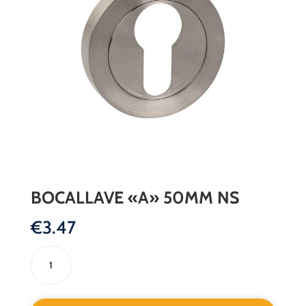
BOCALLAVE «A» 50MM NS
€
3.47
BOCALLAVE
"A"
50MM
NS