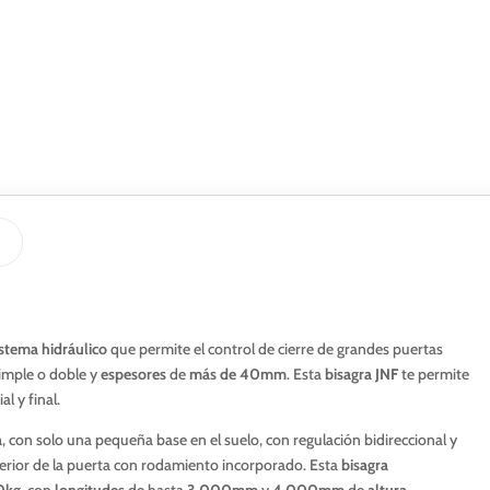
stema hidráulico
que permite el control de cierre de grandes puertas
simple o doble y
espesores
de
más de 40mm
. Esta
bisagra JNF
te permite
al y final.
a
, con solo una pequeña base en el suelo, con regulación bidireccional y
erior de la puerta con rodamiento incorporado. Esta
bisagra
0kg
, con
longitudes
de hasta
3.000mm
y
4.000mm
de
altura.