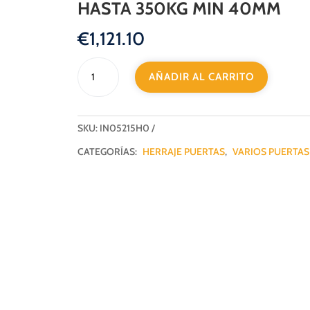
HASTA 350KG MIN 40MM
€
1,121.10
BISAGRA
AÑADIR AL CARRITO
PIVOTANTE
JNF
HIDARULICO
CON
SKU:
IN05215H0
RETENCION
CATEGORÍAS:
HERRAJE PUERTAS
,
VARIOS PUERTAS
HASTA
350KG
MIN
40MM
cantidad