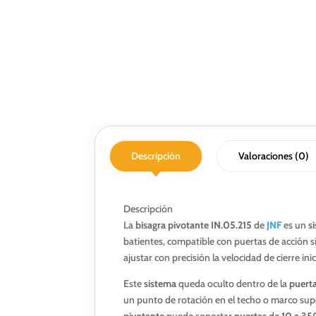
Descripción
Valoraciones (0)
Descripción
La
bisagra pivotante IN.05.215
de
JNF
es un
si
batientes, compatible con puertas de acción 
ajustar con precisión la velocidad de cierre inici
Este
sistema
queda oculto dentro de la
puert
un punto de rotación en el techo o marco sup
pivotante
puede soportar
puertas
de
10 a 35