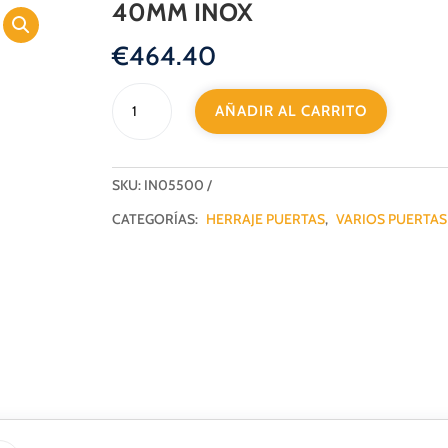
40MM INOX
€
464.40
BISAGRA
AÑADIR AL CARRITO
PIVOTANTE
JNF
C/RODAMIENTOS
500KG
SKU:
IN05500
MIN
CATEGORÍAS:
HERRAJE PUERTAS
,
VARIOS PUERTAS
40MM
INOX
cantidad