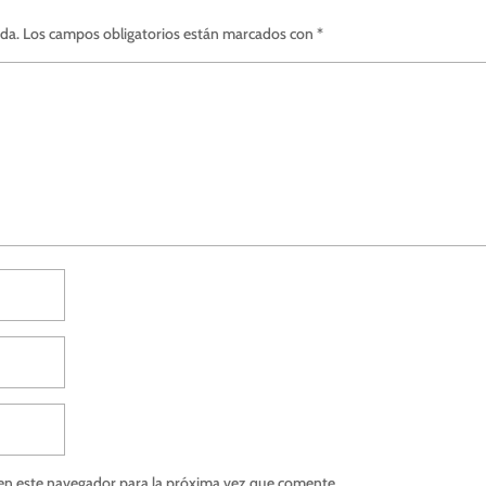
ada.
Los campos obligatorios están marcados con
*
en este navegador para la próxima vez que comente.