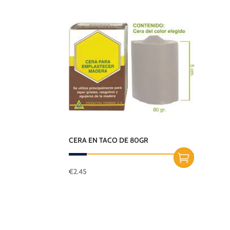
CERA EN TACO DE 80GR
€
2.45
Este
producto
tiene
múltiples